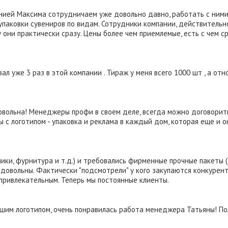
нией Максима сотрудничаем уже довольно давно, работать с ними
паковки сувениров по видам. Сотрудники компании, действительн
они практически сразу. Цены более чем приемлемые, есть с чем с
вал уже 3 раз в этой компании . Тираж у меня всего 1000 шт , а 
овольна! Менеджеры профи в своем деле, всегда можно договорить
ы с логотипом - упаковка и реклама в каждый дом, которая еще и 
ики, фурнитура и т.д.) и требовались фирменные прочные пакеты 
 довольны. Фактически "подсмотрели" у кого закупаются конкурент
привлекательным. Теперь мы постоянные клиенты.
шим логотипом, очень понравилась работа менеджера Татьяны! Пол