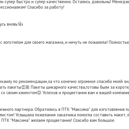
ли супер быстро и супер качественно. Остались довольны! Менедже
фессионализм! Спасибо за работу!
усь вновь!👍
с логотипом для своего магазина, и ничуть не пожалела! Полност
ихаилу по рекомендации,за что конечно огромное спасибо моей зна
ть пакеты👏🏼 Пакеты шикарного качества,готовы были за короткий
 со своим клиентом😌 Успехов и процветания вам и вашей компании
ного партнера. Обратились в ПТК "Максима" для изготовления па
истом! Услышала пожелания заказчика помогла составить макет, п
! ПТК "Максима" желаем процветания! Спасибо вам большое.