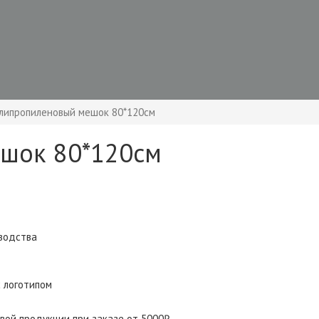
липропиленовый мешок 80*120см
шок 80*120см
зводства
 логотипом
овой продукции при заказе от 5000₽