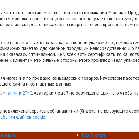
ые пакеты с логотипом нашего магазина в компании Максима. Прод
ается довольно престижно, когда человек получает свою покупку 
 Получилось просто шикарно: и смотрится очень красиво, и сами 
ответственно стал вопрос о качественной упаковке по демократич
 бумажных пакетах для хлебной продукции непосредственно и о п
еня оказалась оптимальной. Не у всех есть сертификаты по качеств
ние к клиентам это сильные стороны этого производителя упаков
ля магазина по продаже канцелярских товаров. Качеством пакетов 
ашего сайта и контактные данные.
компании в 2ГИС
. Аватарки людей не размещены, для того чтобы н
у подключены сервисы веб-аналитики (Яндекс) использующие cookie
аботки файлов cookie
.
ладыши
Прайс-лист