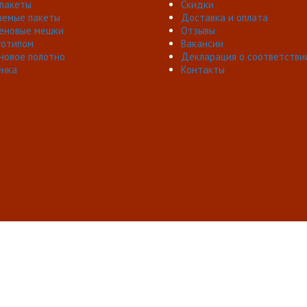
пакеты
Скидки
аемые пакеты
Доставка и оплата
еновые мешки
Отзывы
готипом
Вакансии
новое полотно
Декларация о соответстви
ёнка
Контакты