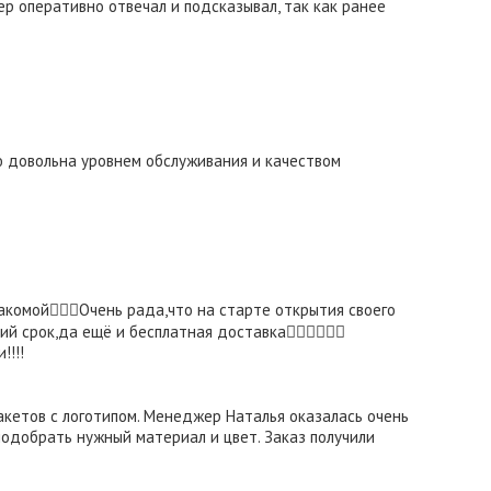
р оперативно отвечал и подсказывал, так как ранее
ью довольна уровнем обслуживания и качеством
комой👍🏼😃Очень рада,что на старте открытия своего
 срок,да ещё и бесплатная доставка👍🏼👍🏼👍🏼
!!!!
кетов с логотипом. Менеджер Наталья оказалась очень
одобрать нужный материал и цвет. Заказ получили