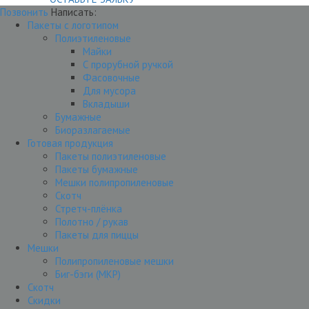
Позвонить
Написать:
Пакеты с логотипом
Полиэтиленовые
Майки
С прорубной ручкой
Фасовочные
Для мусора
Вкладыши
Бумажные
Биоразлагаемые
Готовая продукция
Пакеты полиэтиленовые
Пакеты бумажные
Мешки полипропиленовые
Скотч
Стретч-плёнка
Полотно / рукав
Пакеты для пиццы
Мешки
Полипропиленовые мешки
Биг-бэги (МКР)
Скотч
Скидки