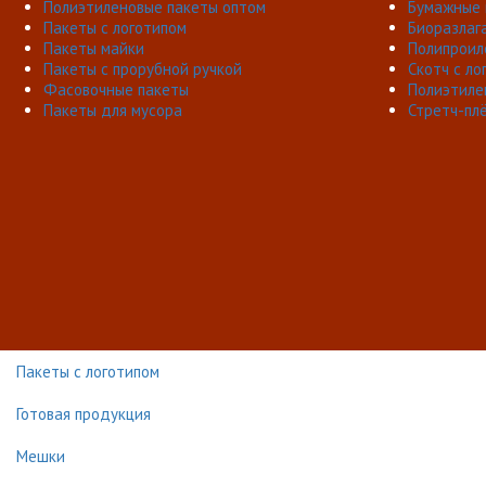
Полиэтиленовые пакеты оптом
Бумажные 
Пакеты с логотипом
Биоразлаг
Пакеты майки
Полипроил
Пакеты с прорубной ручкой
Скотч с ло
Фасовочные пакеты
Полиэтиле
Пакеты для мусора
Стретч-пл
Пакеты с логотипом
Готовая продукция
Мешки