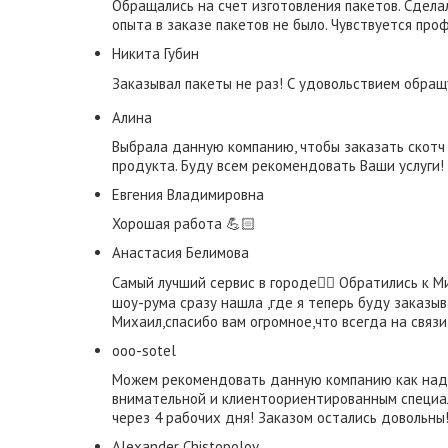
Обращались на счет изготовления пакетов. Сдела
опыта в заказе пакетов не было. Чувствуется про
​Никита Губин​
Заказывал пакеты не раз! С удовольствием обращ
Алина
Выбрала данную компанию, чтобы заказать скотч 
продукта. Буду всем рекомендовать Ваши услуги!
Евгения Владимировна
Хорошая работа 💪🏻
​Анастасия Белимова
Самый лучший сервис в городе👌🏼 Обратились к М
шоу-рума сразу нашла ,где я теперь буду заказыва
Михаил,спасибо вам огромное,что всегда на связи
ooo-sotel
Можем рекомендовать данную компанию как надеж
внимательной и клиентоориентированным специал
через 4 рабочих дня! Заказом остались довольны
Alexander Chistopolov