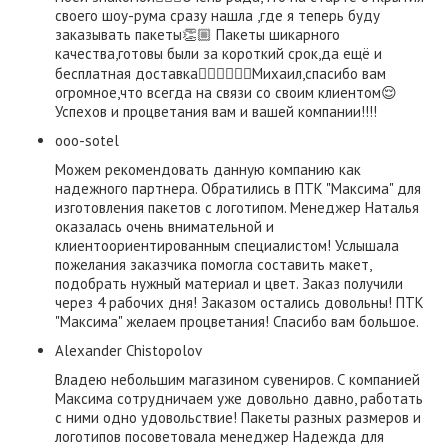
своего шоу-рума сразу нашла ,где я теперь буду
заказывать пакеты👏🏼 Пакеты шикарного
качества,готовы были за короткий срок,да ещё и
бесплатная доставка👍🏼👍🏼👍🏼Михаил,спасибо вам
огромное,что всегда на связи со своим клиентом😌
Успехов и процветания вам и вашей компании!!!!
ooo-sotel
Можем рекомендовать данную компанию как
надежного партнера. Обратились в ПТК "Максима" для
изготовления пакетов с логотипом. Менеджер Наталья
оказалась очень внимательной и
клиентоориентированным специалистом! Услышала
пожелания заказчика помогла составить макет,
подобрать нужный материал и цвет. Заказ получили
через 4 рабочих дня! Заказом остались довольны! ПТК
"Максима" желаем процветания! Спасибо вам большое.
Alexander Chistopolov
Владею небольшим магазином сувениров. С компанией
Максима сотрудничаем уже довольно давно, работать
с ними одно удовольствие! Пакеты разных размеров и
логотипов посоветовала менеджер Надежда для