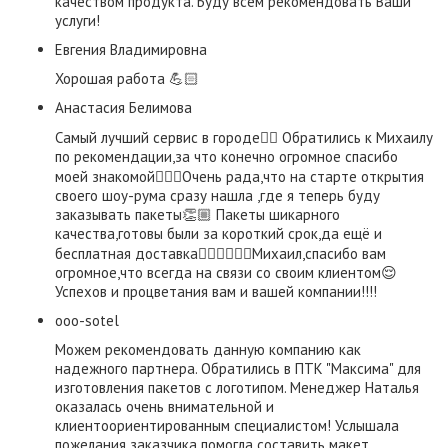
качеством продукта. Буду всем рекомендовать Ваши
услуги!
Евгения Владимировна
Хорошая работа 💪🏻
​Анастасия Белимова
Самый лучший сервис в городе👌🏼 Обратились к Михаилу
по рекомендации,за что конечно огромное спасибо
моей знакомой👍🏼😃Очень рада,что на старте открытия
своего шоу-рума сразу нашла ,где я теперь буду
заказывать пакеты👏🏼 Пакеты шикарного
качества,готовы были за короткий срок,да ещё и
бесплатная доставка👍🏼👍🏼👍🏼Михаил,спасибо вам
огромное,что всегда на связи со своим клиентом😌
Успехов и процветания вам и вашей компании!!!!
ooo-sotel
Можем рекомендовать данную компанию как
надежного партнера. Обратились в ПТК "Максима" для
изготовления пакетов с логотипом. Менеджер Наталья
оказалась очень внимательной и
клиентоориентированным специалистом! Услышала
пожелания заказчика помогла составить макет,