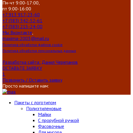
Пн-чт 9:00-17:00,
пт 9:00-16:00
+7 913 917-23-60
+7 (383) 342-52-61
+7 (383) 215-24-00
Мы Вконтакте
,
maxima-2003@mail.ru
Политика обработки файлов cookie
Политика обработки персональных данных
Разработка сайта: Данил Черепанов
ОСТАВЬТЕ ЗАЯВКУ
1
Позвонить / Оставить заявку
Просто напишите нам:
Пакеты с логотипом
Полиэтиленовые
Майки
С прорубной ручкой
Фасовочные
Для мусора