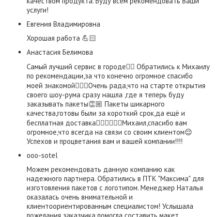
качеством продукта. Буду всем рекомендовать Ваши
услуги!
Евгения Владимировна
Хорошая работа 💪🏻
​Анастасия Белимова
Самый лучший сервис в городе👌🏼 Обратились к Михаилу
по рекомендации,за что конечно огромное спасибо
моей знакомой👍🏼😃Очень рада,что на старте открытия
своего шоу-рума сразу нашла ,где я теперь буду
заказывать пакеты👏🏼 Пакеты шикарного
качества,готовы были за короткий срок,да ещё и
бесплатная доставка👍🏼👍🏼👍🏼Михаил,спасибо вам
огромное,что всегда на связи со своим клиентом😌
Успехов и процветания вам и вашей компании!!!!
ooo-sotel
Можем рекомендовать данную компанию как
надежного партнера. Обратились в ПТК "Максима" для
изготовления пакетов с логотипом. Менеджер Наталья
оказалась очень внимательной и
клиентоориентированным специалистом! Услышала
пожелания заказчика помогла составить макет,