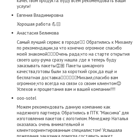
качеством продукта. Буду всем рекомендовать Ваши
услуги!
Евгения Владимировна
Хорошая работа 💪🏻
​Анастасия Белимова
Самый лучший сервис в городе👌🏼 Обратились к Михаилу
по рекомендации,за что конечно огромное спасибо
моей знакомой👍🏼😃Очень рада,что на старте открытия
своего шоу-рума сразу нашла ,где я теперь буду
заказывать пакеты👏🏼 Пакеты шикарного
качества,готовы были за короткий срок,да ещё и
бесплатная доставка👍🏼👍🏼👍🏼Михаил,спасибо вам
огромное,что всегда на связи со своим клиентом😌
Успехов и процветания вам и вашей компании!!!!
ooo-sotel
Можем рекомендовать данную компанию как
надежного партнера. Обратились в ПТК "Максима" для
изготовления пакетов с логотипом. Менеджер Наталья
оказалась очень внимательной и
клиентоориентированным специалистом! Услышала
пожелания заказчика помогла составить макет,