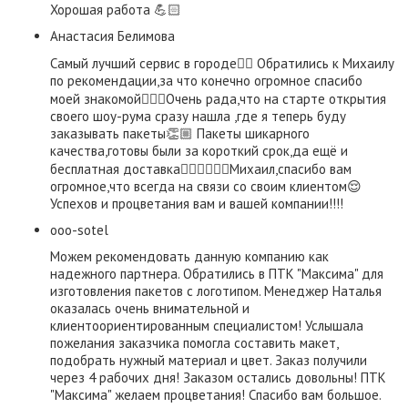
Хорошая работа 💪🏻
​Анастасия Белимова
Самый лучший сервис в городе👌🏼 Обратились к Михаилу
по рекомендации,за что конечно огромное спасибо
моей знакомой👍🏼😃Очень рада,что на старте открытия
своего шоу-рума сразу нашла ,где я теперь буду
заказывать пакеты👏🏼 Пакеты шикарного
качества,готовы были за короткий срок,да ещё и
бесплатная доставка👍🏼👍🏼👍🏼Михаил,спасибо вам
огромное,что всегда на связи со своим клиентом😌
Успехов и процветания вам и вашей компании!!!!
ooo-sotel
Можем рекомендовать данную компанию как
надежного партнера. Обратились в ПТК "Максима" для
изготовления пакетов с логотипом. Менеджер Наталья
оказалась очень внимательной и
клиентоориентированным специалистом! Услышала
пожелания заказчика помогла составить макет,
подобрать нужный материал и цвет. Заказ получили
через 4 рабочих дня! Заказом остались довольны! ПТК
"Максима" желаем процветания! Спасибо вам большое.