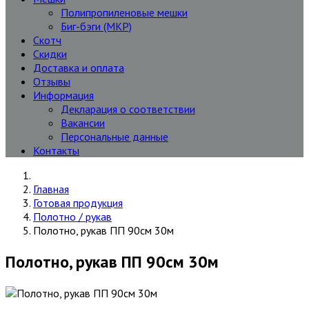
Полипропиленовые мешки
Биг-бэги (МКР)
Скотч
Скидки
Доставка и оплата
Отзывы
Информация
Декларация о соответствии
Вакансии
Персональные данные
Контакты
Главная
Готовая продукция
Полотно / рукав
Полотно, рукав ПП 90см 30м
Полотно, рукав ПП 90см 30м