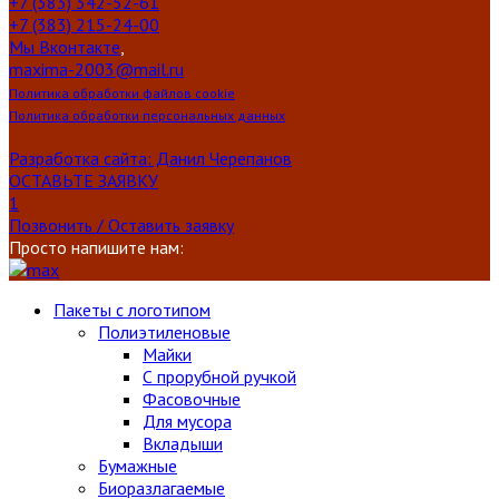
+7 (383) 342-52-61
+7 (383) 215-24-00
Мы Вконтакте
,
maxima-2003@mail.ru
Политика обработки файлов cookie
Политика обработки персональных данных
Разработка сайта: Данил Черепанов
ОСТАВЬТЕ ЗАЯВКУ
1
Позвонить / Оставить заявку
Просто напишите нам:
Пакеты с логотипом
Полиэтиленовые
Майки
С прорубной ручкой
Фасовочные
Для мусора
Вкладыши
Бумажные
Биоразлагаемые