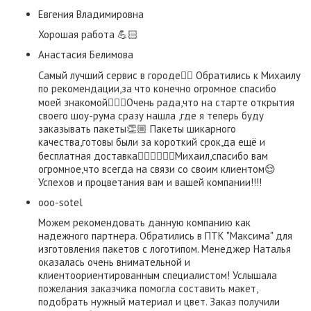
Евгения Владимировна
Хорошая работа 💪🏻
​Анастасия Белимова
Самый лучший сервис в городе👌🏼 Обратились к Михаилу
по рекомендации,за что конечно огромное спасибо
моей знакомой👍🏼😃Очень рада,что на старте открытия
своего шоу-рума сразу нашла ,где я теперь буду
заказывать пакеты👏🏼 Пакеты шикарного
качества,готовы были за короткий срок,да ещё и
бесплатная доставка👍🏼👍🏼👍🏼Михаил,спасибо вам
огромное,что всегда на связи со своим клиентом😌
Успехов и процветания вам и вашей компании!!!!
ooo-sotel
Можем рекомендовать данную компанию как
надежного партнера. Обратились в ПТК "Максима" для
изготовления пакетов с логотипом. Менеджер Наталья
оказалась очень внимательной и
клиентоориентированным специалистом! Услышала
пожелания заказчика помогла составить макет,
подобрать нужный материал и цвет. Заказ получили