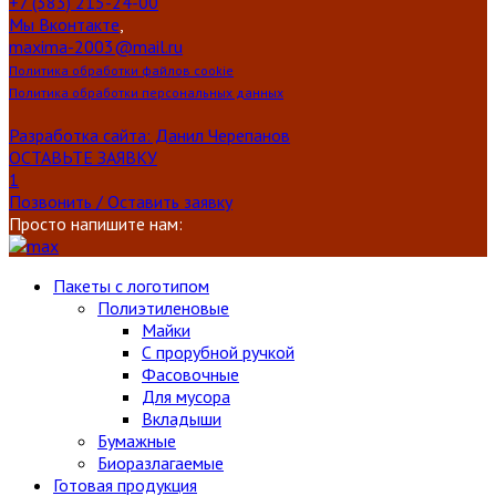
+7 (383) 215-24-00
Мы Вконтакте
,
maxima-2003@mail.ru
Политика обработки файлов cookie
Политика обработки персональных данных
Разработка сайта: Данил Черепанов
ОСТАВЬТЕ ЗАЯВКУ
1
Позвонить / Оставить заявку
Просто напишите нам:
Пакеты с логотипом
Полиэтиленовые
Майки
С прорубной ручкой
Фасовочные
Для мусора
Вкладыши
Бумажные
Биоразлагаемые
Готовая продукция